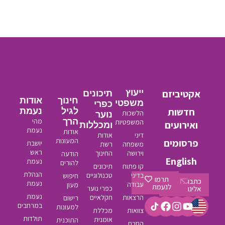
אקטיביזם
ייעוץ
תיכונים
חינוך
אודות
משפטי
כפרי
חדשות
לגיל
נעמת
הלשכות
נוער
הרך
מהי
המשפטיות
ואירועים
ומכללות
נעמת
אודות
דיני
אודות
המעונות
פרסומים
יושבת
משפחה
רשת
ראש
וירושה
החינוך
הודעה
English
נעמת
להורים
קו פתוח
תיכונים
הנהלת
בדיני
טכנולוגיים
חיפוש
תרמו
כתבו
נעמת
עבודה
מעון
לנעמת
אלינו
כפרי נוער
נעמת
הרצאות
חקלאיים
רישום
במרחבים
למעונות
צוואות
מכללת
תולדות
אומנית
התוכנית
הסכם