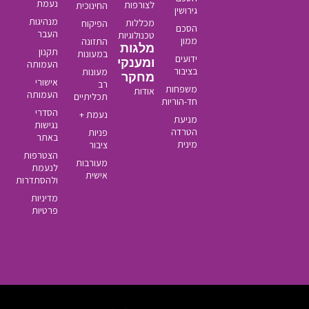
נעמת
לצורפות
החינוכית
גירושין
מנהיגות
מכללות
הפיקוח
הסכם
העבר
טכנולוגיות
ממון
התזונה
מלגות
תקנון
במעונות
ידועים
ומענקי
העמותה
בציבור
מעונות
מחקר
אישורי
רב
משפחות
אודות
העמותה
תכליתיים
חד-הוריות
הסדרי
נעמת +
מניעת
נגישות
הטרדה
פניות
באתר
מינית
ציבור
הצטרפות
מעורבות
לנעמת
אישית
ולהסתדרות
מדיניות
פרטיות