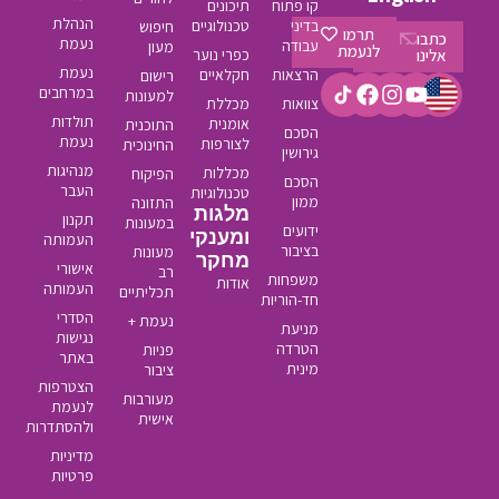
קו פתוח
תיכונים
הנהלת
בדיני
טכנולוגיים
חיפוש
תרמו
כתבו
נעמת
עבודה
מעון
לנעמת
אלינו
כפרי נוער
נעמת
הרצאות
חקלאיים
רישום
במרחבים
למעונות
צוואות
מכללת
תולדות
אומנית
התוכנית
הסכם
נעמת
לצורפות
החינוכית
גירושין
מנהיגות
מכללות
הפיקוח
הסכם
העבר
טכנולוגיות
ממון
התזונה
מלגות
תקנון
במעונות
ידועים
ומענקי
העמותה
בציבור
מעונות
מחקר
אישורי
רב
משפחות
אודות
העמותה
תכליתיים
חד-הוריות
הסדרי
נעמת +
מניעת
נגישות
הטרדה
פניות
באתר
מינית
ציבור
הצטרפות
מעורבות
לנעמת
אישית
ולהסתדרות
מדיניות
פרטיות