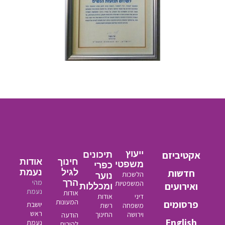
אקטיביזם
ייעוץ
תיכונים
חינוך
אודות
משפטי
כפרי
חדשות
לגיל
נעמת
הלשכות
נוער
הרך
מהי
המשפטיות
ואירועים
ומכללות
נעמת
אודות
דיני
אודות
המעונות
פרסומים
יושבת
משפחה
רשת
ראש
וירושה
החינוך
הודעה
English
נעמת
להורים