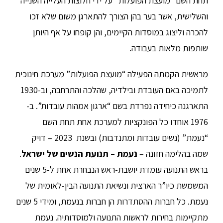
תחת השם “מועצת הפועלות” על ידי חלוצות העלייה השנייה
והשלישית, אשר בער בהן הצורך להתארגן משום שלא זכו
להכרה וליצוג במוסדות הקיימים, והן קופחו על אף היותן
שותפות מלאות בעבודה.
מראשית הקמתה הפעילה “מועצת הפועלות” מערכת חינוכית
לתמיכה באם העובדת ובילדיה, שהלכה והתרחבה, וב-1930
התארגנה כיחידה נפרדת בשם “ארגון אמהות עובדות”. ב-
1976 אוחדו כל הפונקציות למערכת אחת תחת השם
“נעמת” (נשים עובדות ומתנדבות) ובשנת 2023 – דויק
שמה בהלימה חזונה –
נעמת – תנועת הנשים של ישראל
.
בראש התנועה עומדת יושבת-ראש הנבחרת אחת ל-5 שנים
המשמשת כיו”ר הארצית ונשיאת התנועה הבין-לאומית של
נעמת. כל חברות ההסתדרות הן חברות בנעמת, ומידי 5 שנים
מתקיימות בחירות לראשות התנועה ולמוסדותיה. נעמת