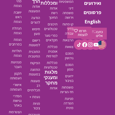
הרך
מהי
המשפטיות
ומכללות
נעמת
אודות
דיני
אודות
המעונות
יושבת
משפחה
רשת
ראש
וירושה
החינוך
הודעה
נעמת
להורים
קו פתוח
תיכונים
הנהלת
בדיני
טכנולוגיים
חיפוש
נעמת
עבודה
מעון
כפרי נוער
נעמת
הרצאות
חקלאיים
רישום
במרחבים
למעונות
צוואות
מכללת
תולדות
אומנית
התוכנית
הסכם
נעמת
לצורפות
החינוכית
גירושין
מנהיגות
מכללות
הפיקוח
הסכם
העבר
טכנולוגיות
ממון
התזונה
מלגות
תקנון
במעונות
ידועים
ומענקי
העמותה
בציבור
מעונות
מחקר
אישורי
רב
משפחות
אודות
העמותה
תכליתיים
חד-הוריות
הסדרי
נעמת +
מניעת
נגישות
הטרדה
פניות
באתר
מינית
ציבור
הצטרפות
מעורבות