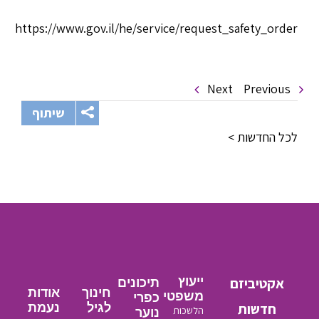
https://www.gov.il/he/service/reque
N
שיתוף
ייעוץ
תיכונים
חינוך
אודות
משפטי
כפרי
לגיל
נעמת
הלשכות
נוער