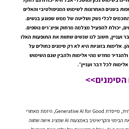
חשפות בשנים האחרונות לשימוש המניפולטיבי והאלים
החכמים לכלי נשק ושליטה של ממש שפוגע בנשים.
, יכולת להפעיל מצלמה מרחוק ופיצ׳רים נוספים.
 ועניין, חשוב לנו שנשים שחוות את התופעות האלו
. אלימות בזוגיות היא לא רק סימנים כחולים על
ולהגדיר מחדש מהי אלימות ולהבין שגם השימוש
לימות לכל דבר ועניין״.
 הסימנים>>
הסרטון עצמו נוצר ע״י שירן מלמדובסקי- יזמת חברתית, מייסדת Generative AI for Good, היזמת מאחורי
״קמפיין הקשיבי בקולי״, יחד עם טל הררי שהובילה את הבימוי והקריאיטיב באמצעות AI שמציג אישה שחווה