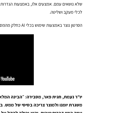
שלא נושאים עמם. אמצעים אלו, באמצעות הגדרות ד
לכלי מעקב ושליטה.
הסרטון נוצר באמצעות שימוש בכלי AI כחלק מהמסר של הקמפיין.
יו”ר נעמת, חגית פאר, מסבירה: ״הבינה המלא
משגרת יומנו ולמוצר צריכה בסיסי של ממש. ב
עמה המון דברים טובים, והיא יכולה להקל על ח