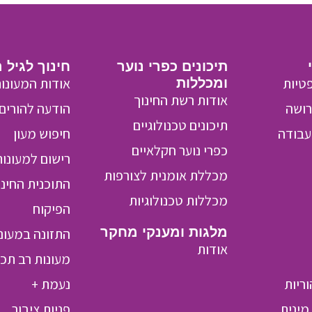
תיכונים כפרי נוער
חינוך לגיל 
טיות
אודות המעונו
ומכללות
אודות רשת החינוך
רושה
הודעה להורים
תיכונים טכנולוגיים
 עבודה
חיפוש מעון
כפרי נוער חקלאיים
רישום למעונות
מכללת אומנית לצורפות
התוכנית החינו
מכללות טכנולוגיות
הפיקוח
מלגות ומענקי מחקר
התזונה במעונ
אודות
מעונות רב תכל
ריות
נעמת +
מינית
פניות ציבור