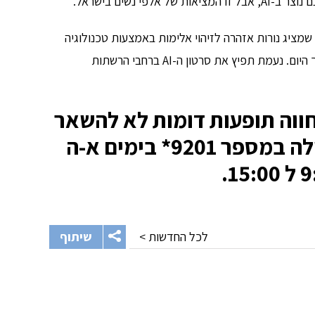
י נשים בישראל.
מציג נורות אזהרה לזיהוי אלימות באמצעות טכנולוגיה
והרצאות בסגנון TED מתוך כנס ייעודי בנושא שנערך היום. נעמת תפיץ את סרטון ה-AI ברחבי הרשתות
ווה תופעות דומות לא להשאר
לבד ולפנות לקו הייעוץ שלה במספר 9201* בימים א-ה
לכל החדשות >
שיתוף