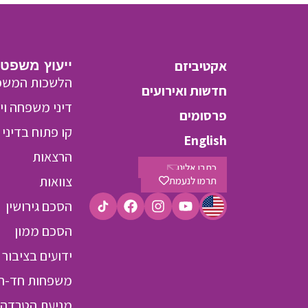
אקטיביזם
ייעוץ משפטי
הלשכות המשפ
חדשות ואירועים
דיני משפחה וי
פרסומים
קו פתוח בדיני
English
הרצאות
כתבו אלינו
צוואות
תרמו לנעמת
הסכם גירושין
הסכם ממון
ידועים בציבור
משפחות חד-הו
מניעת הטרדה 