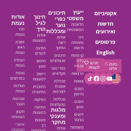
אקטיביזם
ייעוץ
תיכונים
חינוך
אודות
משפטי
כפרי
חדשות
לגיל
נעמת
הלשכות
נוער
הרך
מהי
המשפטיות
ואירועים
ומכללות
נעמת
אודות
דיני
אודות
המעונות
פרסומים
יושבת
משפחה
רשת
ראש
וירושה
החינוך
הודעה
English
נעמת
להורים
קו פתוח
תיכונים
הנהלת
בדיני
טכנולוגיים
חיפוש
תרמו
כתבו
נעמת
עבודה
מעון
לנעמת
אלינו
כפרי נוער
נעמת
הרצאות
חקלאיים
רישום
במרחבים
למעונות
צוואות
מכללת
תולדות
אומנית
התוכנית
הסכם
נעמת
לצורפות
החינוכית
גירושין
מנהיגות
מכללות
הפיקוח
הסכם
העבר
טכנולוגיות
ממון
התזונה
מלגות
תקנון
במעונות
ידועים
ומענקי
העמותה
בציבור
מעונות
מחקר
אישורי
רב
משפחות
אודות
העמותה
תכליתיים