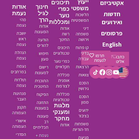
אקטיביזם
ייעוץ
תיכונים
חינוך
אודות
משפטי
כפרי
חדשות
לגיל
נעמת
הלשכות
נוער
הרך
מהי
המשפטיות
ואירועים
ומכללות
נעמת
אודות
דיני
אודות
המעונות
פרסומים
יושבת
משפחה
רשת
ראש
וירושה
החינוך
הודעה
English
נעמת
להורים
קו פתוח
תיכונים
הנהלת
בדיני
טכנולוגיים
חיפוש
תרמו
כתבו
נעמת
עבודה
מעון
לנעמת
אלינו
כפרי נוער
נעמת
הרצאות
חקלאיים
רישום
במרחבים
למעונות
צוואות
מכללת
תולדות
אומנית
התוכנית
הסכם
נעמת
לצורפות
החינוכית
גירושין
מנהיגות
מכללות
הפיקוח
הסכם
העבר
טכנולוגיות
ממון
התזונה
מלגות
תקנון
במעונות
ידועים
ומענקי
העמותה
בציבור
מעונות
מחקר
אישורי
רב
משפחות
אודות
העמותה
תכליתיים
חד-הוריות
הסדרי
נעמת +
מניעת